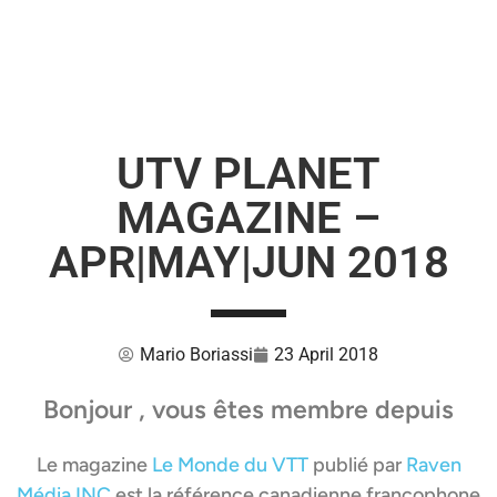
UTV PLANET
MAGAZINE –
APR|MAY|JUN 2018
Mario Boriassi
23 April 2018
Bonjour , vous êtes membre depuis
Le magazine
Le Monde du VTT
publié par
Raven
Média INC
est la référence canadienne francophone