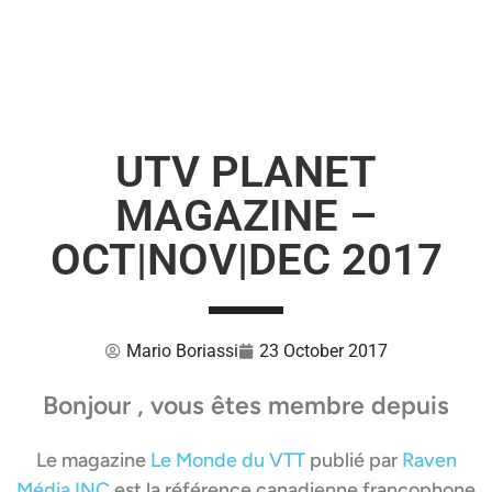
UTV PLANET
MAGAZINE –
OCT|NOV|DEC 2017
Mario Boriassi
23 October 2017
Bonjour , vous êtes membre depuis
Le magazine
Le Monde du VTT
publié par
Raven
Média INC
est la référence canadienne francophone