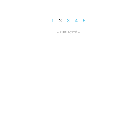
1
2
3
4
5
– PUBLICITÉ –